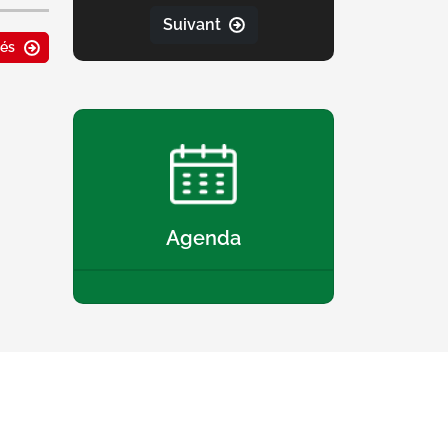
Suivant
ités
Agenda