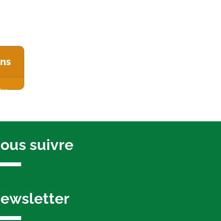
ons
tre
mmune
ous suivre
ewsletter