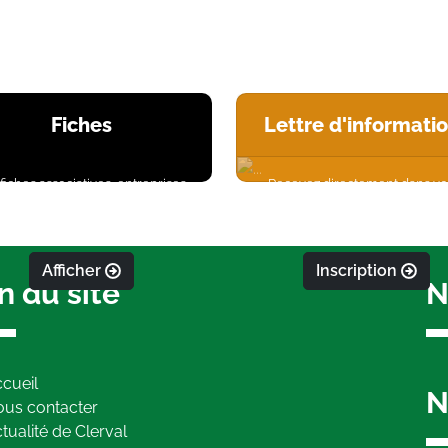
Fiches
Lettre d'informati
fiches associatives, entreprises,
Recevez directement dans vo
Salles des fêtes, ...
boîte mail l'actualité de la co
Afficher
Inscription
n du site
N
cueil
N
us contacter
tualité de Clerval