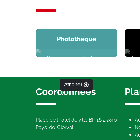
Photothèque
Découvrez les photos de notre
Les 
commune
Afficher
Coordonnées
Pla
Place de l’hôtel de ville BP 18 25340
Ac
Pays-de-Clerval
No
Ac